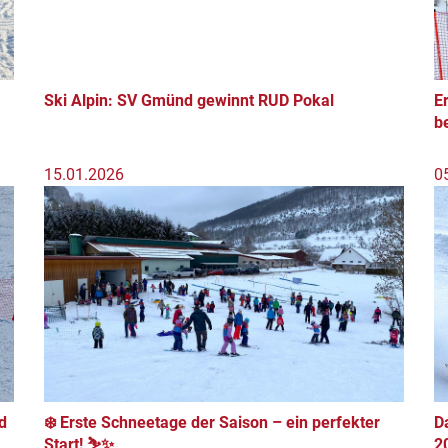
Ski Alpin: SV Gmünd gewinnt RUD Pokal
E
b
15.01.2026
0
d
❄️ Erste Schneetage der Saison – ein perfekter
D
Start! ⛷️✨
2