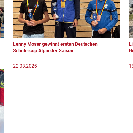
e
Lenny Moser gewinnt ersten Deutschen
L
Schülercup Alpin der Saison
G
22.03.2025
1