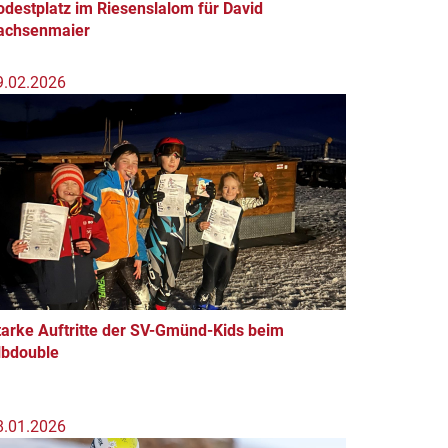
odestplatz im Riesenslalom für David
achsenmaier
9.02.2026
tarke Auftritte der SV-Gmünd-Kids beim
lbdouble
8.01.2026