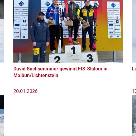
David Sachsenmaier gewinnt FIS-Slalom in
L
Malbun/Lichtenstein
20.01.2026
1