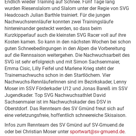
Endlich wieder Training auf Schnee. Fünf Tage lang
wurden Riesenslalom und Slalom unter der Regie von SVG
Headcoach Julian Barthle trainiert. Für die jungen
Nachwuchsrennläufer konnten zwei Trainingsläufe
hintereinander gesteckt werden, so dass beim
Kurzkipperlauf auch die kleinsten SVG Racer voll auf ihre
Kosten kamen. So kann in den nächsten Wochen bei schon
guten Schneebedingungen in den Alpen die Vorbereitung
auf die Rennsaison weitergehen. Die Nachwuchsarbeit des
SVG ist sehr erfolgreich und mit Simon Sachsenmaier,
Emma Cisic, Lilly Feifel und Marlene Krieg steht der
Trainernachwuchs schon in den Startlöchern. Vier
Nachwuchs-RennläuferInnen sind im Bezirkskader, Lenny
Moser im SSV Förderkader U12 und Jonas Bareiß im SSV
Jugendkader. Top SVG Nachwuchsathlet David
Sachsenmaier ist im Nachwuchskader des DSV in
Oberstdorf. Das Rennteam des SV Gmünd freut sich auf
eine verletzungsfreie, hoffentlich schneereiche Skisaison.
Infos zum Rennteam des SV Gmünd auf SV-Gmuend.de
oder bei Christian Moser unter
sportwart@sv-gmuend.de
.