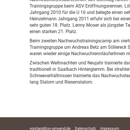
Trainingsgruppe beim ASV Eröffnungsrennen. Lill
Jahrgang 2010 für die U 16 und belegte einen seh
Heinzelmann Jahrgang 2011 erfuhr sich bei einer
sehr guten 18. Platz. Lenny Moser als jüngster 
einen starken 21. Platz.
Beim zweiten Nachwuchstrainingscamp am vierte
Trainingsgruppe um Andreas Betz am Söllereck Sl
waren wieder einige NachwuchrennläuferInnen mi
Zwischen Weihnachten und Neujahr trainierte d
traditionell in Saalbach Hinterglemm. Bei strah
Schneeverhältnissen trainierte das Nachwuchste
lang Slalom und Riesenslalom.
vorstand@sv-gmuend.de
Datenschutz
Impressum