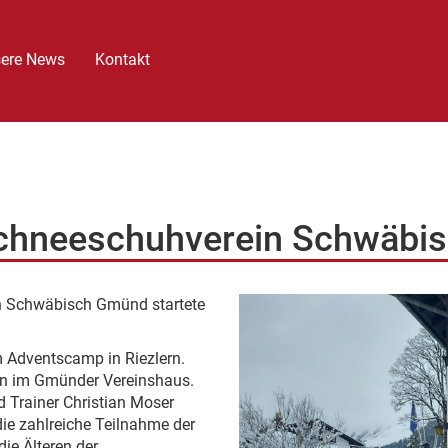
ere News
Kontakt
Schneeschuhverein Schwäbi
n Schwäbisch Gmünd startete
m Adventscamp in Riezlern.
en im Gmünder Vereinshaus.
d Trainer Christian Moser
die zahlreiche Teilnahme der
ie Älteren der