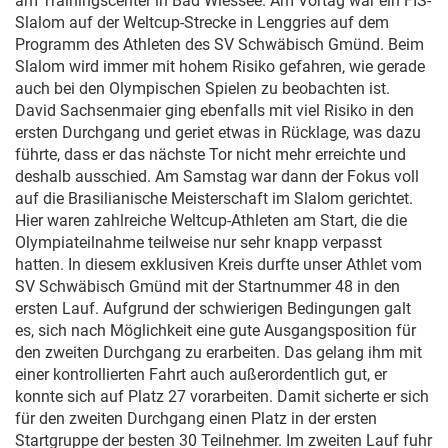
am Trainingscenter in Bad Wiessee. Am Vortag war ein FIS-
Slalom auf der Weltcup-Strecke in Lenggries auf dem
Programm des Athleten des SV Schwäbisch Gmünd. Beim
Slalom wird immer mit hohem Risiko gefahren, wie gerade
auch bei den Olympischen Spielen zu beobachten ist.
David Sachsenmaier ging ebenfalls mit viel Risiko in den
ersten Durchgang und geriet etwas in Rücklage, was dazu
führte, dass er das nächste Tor nicht mehr erreichte und
deshalb ausschied. Am Samstag war dann der Fokus voll
auf die Brasilianische Meisterschaft im Slalom gerichtet.
Hier waren zahlreiche Weltcup-Athleten am Start, die die
Olympiateilnahme teilweise nur sehr knapp verpasst
hatten. In diesem exklusiven Kreis durfte unser Athlet vom
SV Schwäbisch Gmünd mit der Startnummer 48 in den
ersten Lauf. Aufgrund der schwierigen Bedingungen galt
es, sich nach Möglichkeit eine gute Ausgangsposition für
den zweiten Durchgang zu erarbeiten. Das gelang ihm mit
einer kontrollierten Fahrt auch außerordentlich gut, er
konnte sich auf Platz 27 vorarbeiten. Damit sicherte er sich
für den zweiten Durchgang einen Platz in der ersten
Startgruppe der besten 30 Teilnehmer. Im zweiten Lauf fuhr