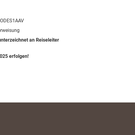
NODES1AAV
erweisung
nterzeichnet an Reiseleiter
025 erfolgen!